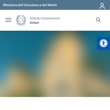
Vai ai contenuti
Vai al menu di navigazione
Vai al footer
Ministero dell'Istruzione e del Merito
Istituto Comprensivo
Sirtori
Apr