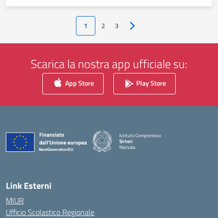
1
2
3
Pagina successiva
Scarica la nostra app ufficiale su:
App Store
Play Store
Istituto Comprensivo
Sirtori
Marsala
— Visita la pagina iniziale della scuola
Link Esterni
MIUR
Ufficio Scolastico Regionale