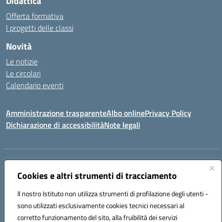
Didattica
Offerta formativa
I progetti delle classi
Novità
Le notizie
Le circolari
Calendario eventi
Amministrazione trasparente
Albo online
Privacy Policy
Dichiarazione di accessibilità
Note legali
Indirizzo:
VIA SIRTORI N.20, 91025 MARSALA (TP)
Centralino:
Cookies e altri strumenti di tracciamento
0923993485
Email:
tpic84500v@istruzione.it
Posta elettronica certificata (PEC):
tpic84500v@pec.istruzione.it
Il nostro Istituto non utilizza strumenti di profilazione degli utenti -
Codice fiscale: 91039050819
sono utilizzati esclusivamente cookies tecnici necessari al
Codice meccanografico:
tpic84500v
corretto funzionamento del sito, alla fruibilità dei servizi