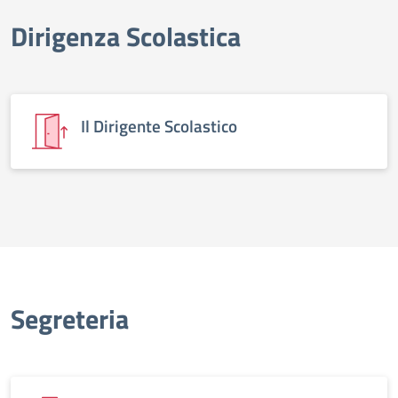
Dirigenza Scolastica
elenco degli organi
Il Dirigente Scolastico
Segreteria