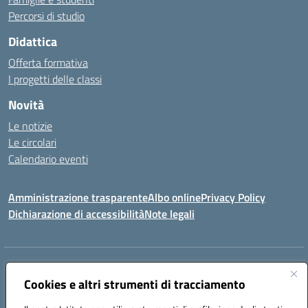
Percorsi di studio
Didattica
Offerta formativa
I progetti delle classi
Novità
Le notizie
Le circolari
Calendario eventi
Amministrazione trasparente
Albo online
Privacy Policy
Dichiarazione di accessibilità
Note legali
Indirizzo:
VIA SIRTORI N.20, 91025 MARSALA (TP)
Centralino:
Cookies e altri strumenti di tracciamento
0923993485
Email:
tpic84500v@istruzione.it
Posta elettronica certificata (PEC):
tpic84500v@pec.istruzione.it