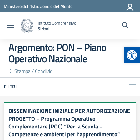
Vai ai contenuti
Vai al menu di navigazione
Vai al footer
Ministero dell'Istruzione e del Merito
Istituto Comprensivo
Sirtori
Argomento: PON – Piano
Apr
Operativo Nazionale
Stampa / Condividi
FILTRI
DISSEMINAZIONE INIZIALE PER AUTORIZZAZIONE
PROGETTO – Programma Operativo
Complementare (POC) “Per la Scuola –
Competenze e ambienti per l’apprendimento”