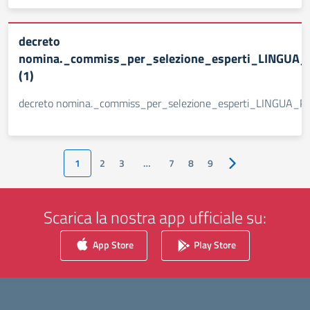
decreto
nomina._commiss_per_selezione_esperti_LINGUA
(1)
decreto nomina._commiss_per_selezione_esperti_LINGUA_
1
2
3
…
7
8
9
Pagina successiva
Scarica la nostra app ufficiale su:
App Store
Play Store