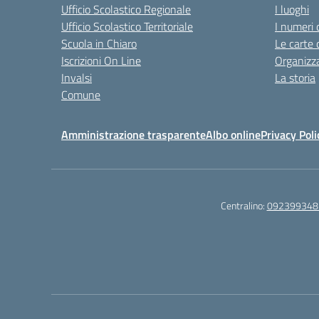
Ufficio Scolastico Regionale
I luoghi
Ufficio Scolastico Territoriale
I numeri 
Scuola in Chiaro
Le carte 
Iscrizioni On Line
Organizz
Invalsi
La storia
Comune
Amministrazione trasparente
Albo online
Privacy Poli
Centralino:
092399348