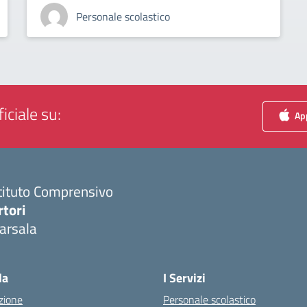
Personale scolastico
iciale su:
App
tituto Comprensivo
rtori
arsala
Visita la pagina iniziale della scuola
la
I Servizi
zione
Personale scolastico