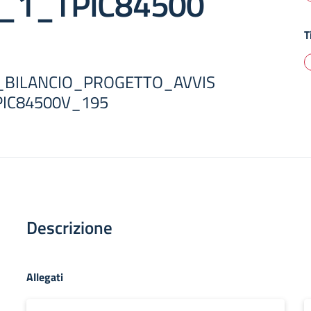
_1_TPIC84500
T
N_BILANCIO_PROGETTO_AVVIS
IC84500V_195
Descrizione
Allegati