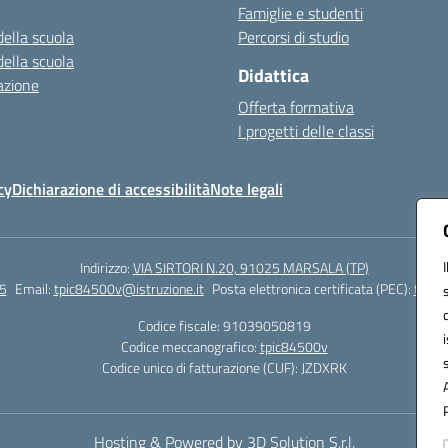
Famiglie e studenti
della scuola
Percorsi di studio
della scuola
Didattica
azione
Offerta formativa
I progetti delle classi
cy
Dichiarazione di accessibilità
Note legali
Indirizzo:
VIA SIRTORI N.20, 91025 MARSALA (TP)
5
Email:
tpic84500v@istruzione.it
Posta elettronica certificata (PEC):
tpic8
Codice fiscale: 91039050819
Codice meccanografico:
tpic84500v
Codice unico di fatturazione (CUF): JZDXRK
Hosting & Powered by 3D Solution S.r.l.