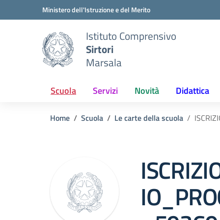
Vai ai contenuti
Vai al menu di navigazione
Vai al footer
Ministero dell'Istruzione e del Merito
Istituto Comprensivo
Sirtori
Marsala
Scuola
Servizi
Novità
Didattica
Home
Scuola
Le carte della scuola
ISCRI
ISCRIZ
IO_PRO