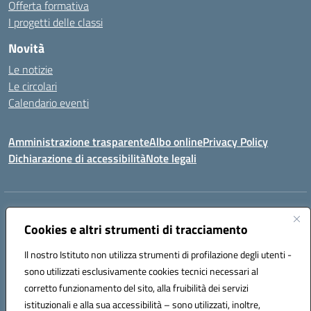
Offerta formativa
I progetti delle classi
Novità
Le notizie
Le circolari
Calendario eventi
Amministrazione trasparente
Albo online
Privacy Policy
Dichiarazione di accessibilità
Note legali
Indirizzo:
VIA SIRTORI N.20, 91025 MARSALA (TP)
Centralino:
Cookies e altri strumenti di tracciamento
0923993485
Email:
tpic84500v@istruzione.it
Posta elettronica certificata (PEC):
tpic84500v@pec.istruzione.it
Il nostro Istituto non utilizza strumenti di profilazione degli utenti -
Codice fiscale: 91039050819
sono utilizzati esclusivamente cookies tecnici necessari al
Codice meccanografico:
tpic84500v
corretto funzionamento del sito, alla fruibilità dei servizi
Codice unico di fatturazione (CUF): JZDXRK
istituzionali e alla sua accessibilità – sono utilizzati, inoltre,