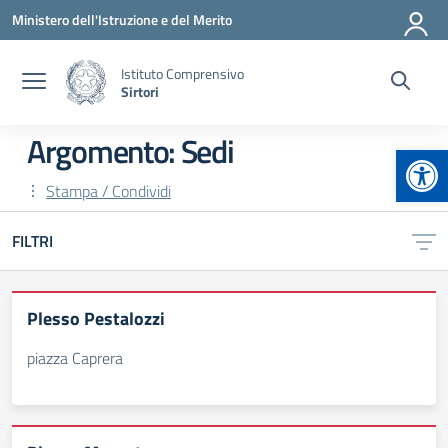
Vai ai contenuti
Vai al menu di navigazione
Vai al footer
Ministero dell'Istruzione e del Merito
Istituto Comprensivo
Sirtori
Argomento: Sedi
Apr
Stampa / Condividi
FILTRI
Plesso Pestalozzi
piazza Caprera