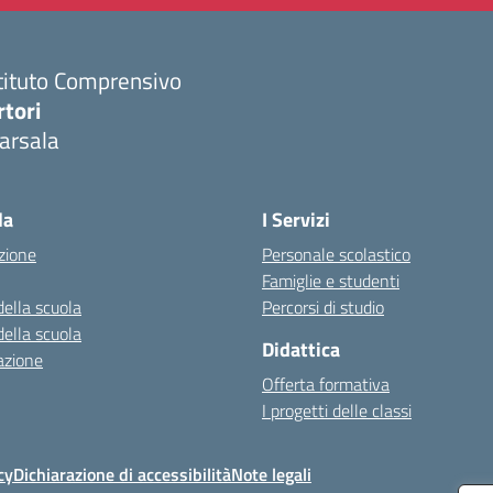
tituto Comprensivo
rtori
arsala
Visita la pagina iniziale della scuola
la
I Servizi
zione
Personale scolastico
Famiglie e studenti
della scuola
Percorsi di studio
della scuola
Didattica
azione
Offerta formativa
I progetti delle classi
cy
Dichiarazione di accessibilità
Note legali