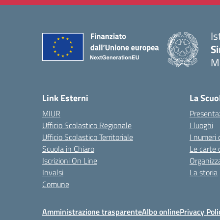
Is
Si
M
— 
Link Esterni
La Scuo
MIUR
Presenta
Ufficio Scolastico Regionale
I luoghi
Ufficio Scolastico Territoriale
I numeri 
Scuola in Chiaro
Le carte 
Iscrizioni On Line
Organizz
Invalsi
La storia
Comune
Amministrazione trasparente
Albo online
Privacy Poli