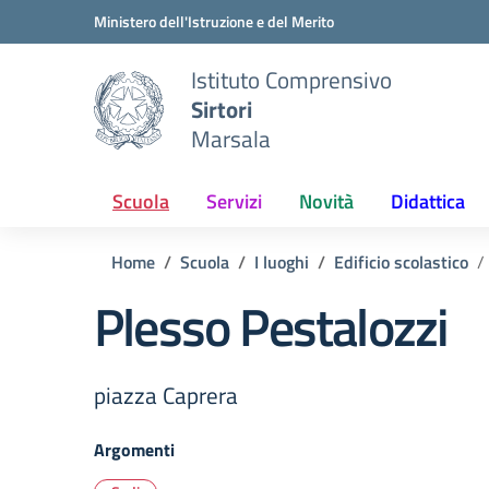
Vai ai contenuti
Vai al menu di navigazione
Vai al footer
Ministero dell'Istruzione e del Merito
Istituto Comprensivo
Sirtori
Marsala
Scuola
Servizi
Novità
Didattica
Home
Scuola
I luoghi
Edificio scolastico
Plesso Pestalozzi
piazza Caprera
Argomenti