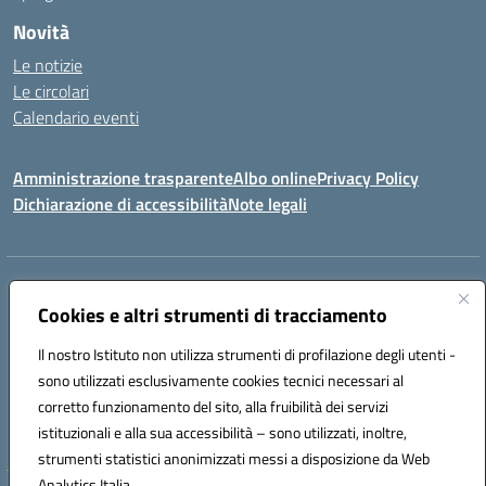
Novità
Le notizie
Le circolari
Calendario eventi
Amministrazione trasparente
Albo online
Privacy Policy
Dichiarazione di accessibilità
Note legali
Indirizzo:
VIA SIRTORI N.20, 91025 MARSALA (TP)
Centralino:
Cookies e altri strumenti di tracciamento
0923993485
Email:
tpic84500v@istruzione.it
Posta elettronica certificata (PEC):
tpic84500v@pec.istruzione.it
Il nostro Istituto non utilizza strumenti di profilazione degli utenti -
Codice fiscale: 91039050819
sono utilizzati esclusivamente cookies tecnici necessari al
Codice meccanografico:
tpic84500v
corretto funzionamento del sito, alla fruibilità dei servizi
Codice unico di fatturazione (CUF): JZDXRK
istituzionali e alla sua accessibilità – sono utilizzati, inoltre,
strumenti statistici anonimizzati messi a disposizione da Web
Analytics Italia.