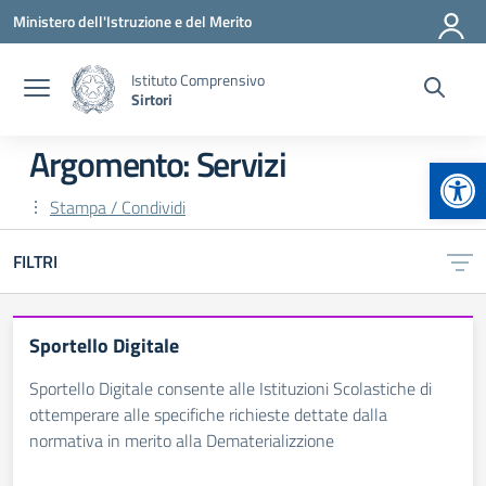
Vai ai contenuti
Vai al menu di navigazione
Vai al footer
Ministero dell'Istruzione e del Merito
Istituto Comprensivo
Sirtori
Argomento: Servizi
Apr
Stampa / Condividi
FILTRI
Sportello Digitale
Sportello Digitale consente alle Istituzioni Scolastiche di
ottemperare alle specifiche richieste dettate dalla
normativa in merito alla Dematerializzione