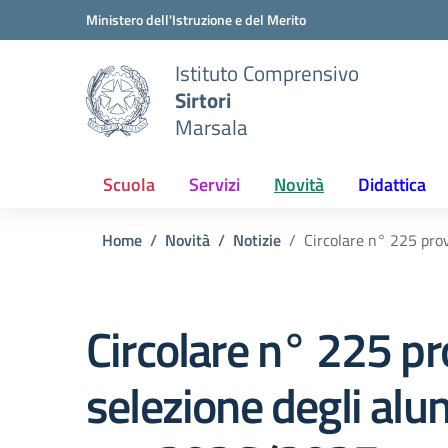
Vai ai contenuti
Vai al menu di navigazione
Vai al footer
Ministero dell'Istruzione e del Merito
Istituto Comprensivo
Sirtori
Marsala
Scuola
Servizi
Novità
Didattica
Home
Novità
Notizie
Circolare n° 225 prov
Circolare n° 225 pro
selezione degli alu