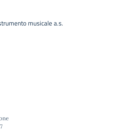
i strumento musicale a.s.
ione
7