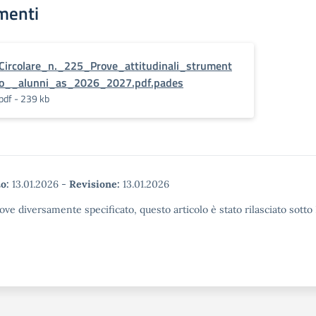
menti
Circolare_n._225_Prove_attitudinali_strument
o__alunni_as_2026_2027.pdf.pades
pdf - 239 kb
o:
13.01.2026
-
Revisione:
13.01.2026
ove diversamente specificato, questo articolo è stato rilasciato sott