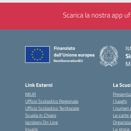
Scarica la nostra app uff
Is
Si
M
— 
Link Esterni
La Scuo
MIUR
Presenta
Ufficio Scolastico Regionale
I luoghi
Ufficio Scolastico Territoriale
I numeri 
Scuola in Chiaro
Le carte 
Iscrizioni On Line
Organizz
Invalsi
La storia