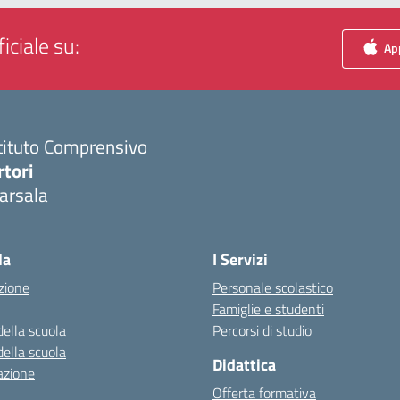
iciale su:
App
tituto Comprensivo
rtori
arsala
Visita la pagina iniziale della scuola
la
I Servizi
zione
Personale scolastico
Famiglie e studenti
della scuola
Percorsi di studio
della scuola
Didattica
azione
Offerta formativa