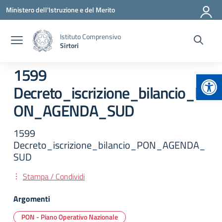
Vai ai contenuti
Vai al menu di navigazione
Vai al footer
Ministero dell'Istruzione e del Merito
Istituto Comprensivo
Sirtori
1599
Apr
Decreto_iscrizione_bilancio_P
ON_AGENDA_SUD
1599
Decreto_iscrizione_bilancio_PON_AGENDA_
SUD
Stampa / Condividi
Argomenti
PON - Piano Operativo Nazionale