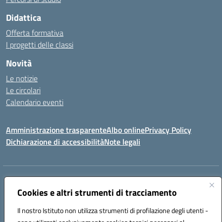
Didattica
Offerta formativa
I progetti delle classi
Novità
Le notizie
Le circolari
Calendario eventi
Amministrazione trasparente
Albo online
Privacy Policy
Dichiarazione di accessibilità
Note legali
Indirizzo:
VIA SIRTORI N.20, 91025 MARSALA (TP)
Centralino:
Cookies e altri strumenti di tracciamento
0923993485
Email:
tpic84500v@istruzione.it
Posta elettronica certificata (PEC):
tpic84500v@pec.istruzione.it
Il nostro Istituto non utilizza strumenti di profilazione degli utenti -
Codice fiscale: 91039050819