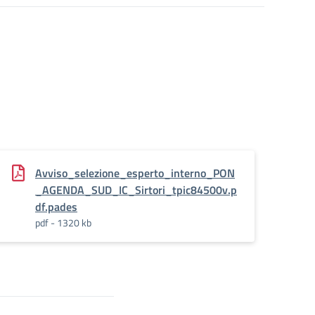
Avviso_selezione_esperto_interno_PON
_AGENDA_SUD_IC_Sirtori_tpic84500v.p
df.pades
pdf - 1320 kb