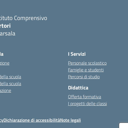
tituto Comprensivo
rtori
arsala
Visita la pagina iniziale della scuola
la
I Servizi
zione
Personale scolastico
Famiglie e studenti
della scuola
Percorsi di studio
della scuola
Didattica
azione
Offerta formativa
I progetti delle classi
cy
Dichiarazione di accessibilità
Note legali