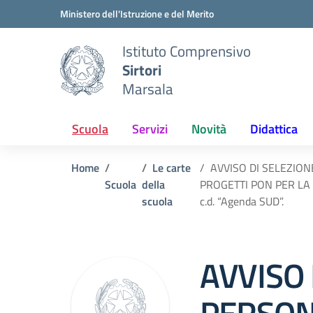
Vai ai contenuti
Vai al menu di navigazione
Vai al footer
Ministero dell'Istruzione e del Merito
Istituto Comprensivo
Sirtori
Marsala
Scuola
Servizi
Novità
Didattica
Home
Le carte
AVVISO DI SELEZIO
Scuola
della
PROGETTI PON PER LA S
scuola
c.d. “Agenda SUD”.
AVVISO 