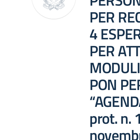
PERSON
PER RE
4 ESPE
PER ATT
MODULI
PON PE
“AGENDA
prot. n.
novembr