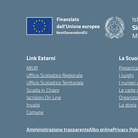
Is
Si
M
— 
Link Esterni
La Scuo
MIUR
Presenta
Ufficio Scolastico Regionale
I luoghi
Ufficio Scolastico Territoriale
I numeri 
Scuola in Chiaro
Le carte 
Iscrizioni On Line
Organizz
Invalsi
La storia
Comune
Amministrazione trasparente
Albo online
Privacy Poli