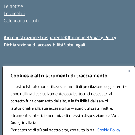
Le notizie
Le circolari
Calendario eventi
Amministrazione trasparente
Albo online
Privacy Policy
Dichiarazione di accessibilità
Note legali
Indirizzo:
VIA SIRTORI N.20, 91025 MARSALA (TP)
Centralino:
Cookies e altri strumenti di tracciamento
0923993485
Email:
tpic84500v@istruzione.it
Posta elettronica certificata (PEC):
tpic84500v@pec.istruzione.it
Il nostro Istituto non utilizza strumenti di profilazione degli utenti -
Codice fiscale: 91039050819
sono utilizzati esclusivamente cookies tecnici necessari al
Codice meccanografico:
tpic84500v
corretto funzionamento del sito, alla fruibilità dei servizi
Codice unico di fatturazione (CUF): JZDXRK
istituzionali e alla sua accessibilità – sono utilizzati, inoltre,
strumenti statistici anonimizzati messi a disposizione da Web
Analytics Italia.
Hosting & Powered by 3D Solution S.r.l.
Per saperne di più sul nostro sito, consulta la ns.
Cookie Policy.
Concept & Design by Designers Italia