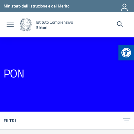
Vai ai contenuti
Vai al menu di navigazione
Vai al footer
Ministero dell'Istruzione e del Merito
Istituto Comprensivo
Sirtori
Apr
PON
FILTRI