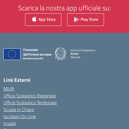
Scarica la nostra app ufficiale su:
App Store
Play Store
Istituto Comprensivo
Sirtori
Marsala
— Visita la pagina iniziale della scuola
Link Esterni
MIUR
Ufficio Scolastico Regionale
Ufficio Scolastico Territoriale
Scuola in Chiaro
Iscrizioni On Line
Invalsi