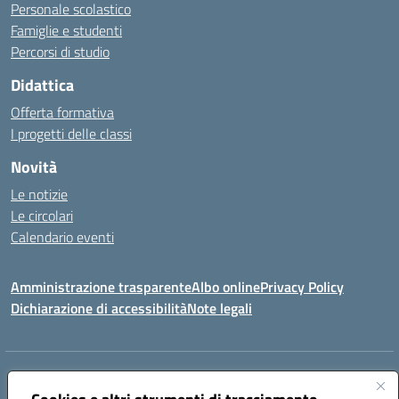
Personale scolastico
Famiglie e studenti
Percorsi di studio
Didattica
Offerta formativa
I progetti delle classi
Novità
Le notizie
Le circolari
Calendario eventi
Amministrazione trasparente
Albo online
Privacy Policy
Dichiarazione di accessibilità
Note legali
Indirizzo:
VIA SIRTORI N.20, 91025 MARSALA (TP)
Centralino:
0923993485
Email:
tpic84500v@istruzione.it