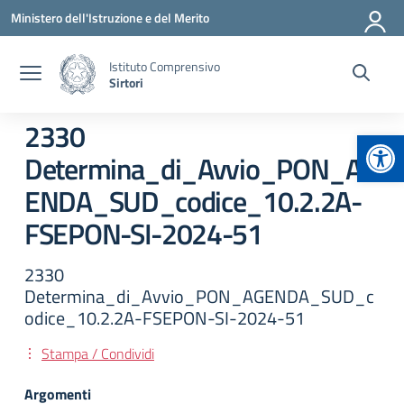
Vai ai contenuti
Vai al menu di navigazione
Vai al footer
Ministero dell'Istruzione e del Merito
Istituto Comprensivo
Sirtori
2330
Apr
Determina_di_Avvio_PON_AG
ENDA_SUD_codice_10.2.2A-
FSEPON-SI-2024-51
2330
Determina_di_Avvio_PON_AGENDA_SUD_c
odice_10.2.2A-FSEPON-SI-2024-51
Stampa / Condividi
Argomenti