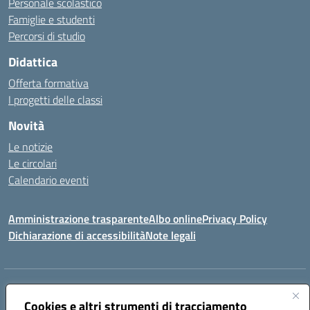
Personale scolastico
Famiglie e studenti
Percorsi di studio
Didattica
Offerta formativa
I progetti delle classi
Novità
Le notizie
Le circolari
Calendario eventi
Amministrazione trasparente
Albo online
Privacy Policy
Dichiarazione di accessibilità
Note legali
Indirizzo:
VIA SIRTORI N.20, 91025 MARSALA (TP)
Centralino:
Cookies e altri strumenti di tracciamento
0923993485
Email:
tpic84500v@istruzione.it