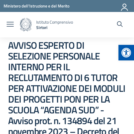
Vai ai contenuti
Vai al menu di navigazione
Vai al footer
Ministero dell'Istruzione e del Merito
Istituto Comprensivo
Sirtori
AVVISO ESPERTO DI
Apr
SELEZIONE PERSONALE
INTERNO PER IL
RECLUTAMENTO DI 6 TUTOR
PER ATTIVAZIONE DEI MODULI
DEI PROGETTI PON PER LA
SCUOLA “AGENDA SUD” -
Avviso prot. n. 134894 del 21
novembre 2023 – Decreto del