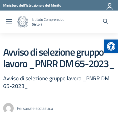
Vai ai contenuti
Vai al menu di navigazione
Vai al footer
Ministero dell'Istruzione e del Merito
Istituto Comprensivo
Sirtori
Apr
Avviso di selezione gruppo
lavoro _PNRR DM 65-2023_
Avviso di selezione gruppo lavoro _PNRR DM
65-2023_
Personale scolastico