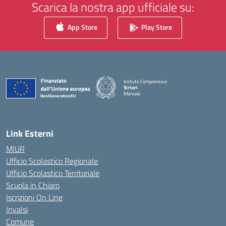
Scarica la nostra app ufficiale su:
App Store
Play Store
Istituto Comprensivo
Sirtori
Marsala
— Visita la pagina iniziale della scuola
Link Esterni
MIUR
Ufficio Scolastico Regionale
Ufficio Scolastico Territoriale
Scuola in Chiaro
Iscrizioni On Line
Invalsi
Comune