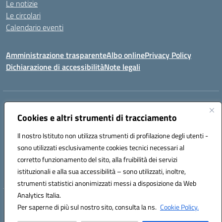
Le notizie
Le circolari
Calendario eventi
Amministrazione trasparente
Albo online
Privacy Policy
Dichiarazione di accessibilità
Note legali
Indirizzo:
VIA SIRTORI N.20, 91025 MARSALA (TP)
Centralino:
Cookies e altri strumenti di tracciamento
0923993485
Email:
tpic84500v@istruzione.it
Posta elettronica certificata (PEC):
tpic84500v@pec.istruzione.it
Il nostro Istituto non utilizza strumenti di profilazione degli utenti -
Codice fiscale: 91039050819
sono utilizzati esclusivamente cookies tecnici necessari al
Codice meccanografico:
tpic84500v
corretto funzionamento del sito, alla fruibilità dei servizi
Codice unico di fatturazione (CUF): JZDXRK
istituzionali e alla sua accessibilità – sono utilizzati, inoltre,
strumenti statistici anonimizzati messi a disposizione da Web
Analytics Italia.
Hosting & Powered by 3D Solution S.r.l.
Per saperne di più sul nostro sito, consulta la ns.
Cookie Policy.
Concept & Design by Designers Italia