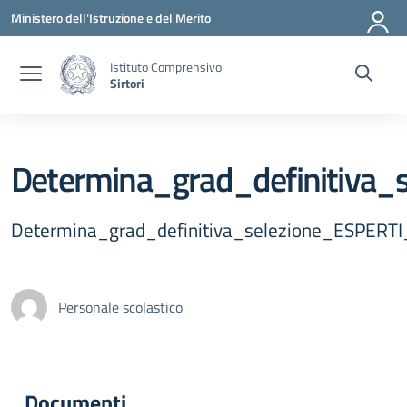
Vai ai contenuti
Vai al menu di navigazione
Vai al footer
Ministero dell'Istruzione e del Merito
Istituto Comprensivo
Sirtori
Determina_grad_definitiva
Determina_grad_definitiva_selezione_ESPER
Personale scolastico
Documenti