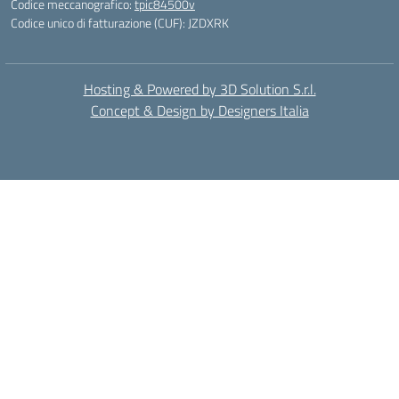
Codice meccanografico:
tpic84500v
Codice unico di fatturazione (CUF): JZDXRK
Hosting & Powered by 3D Solution S.r.l.
Concept & Design by Designers Italia