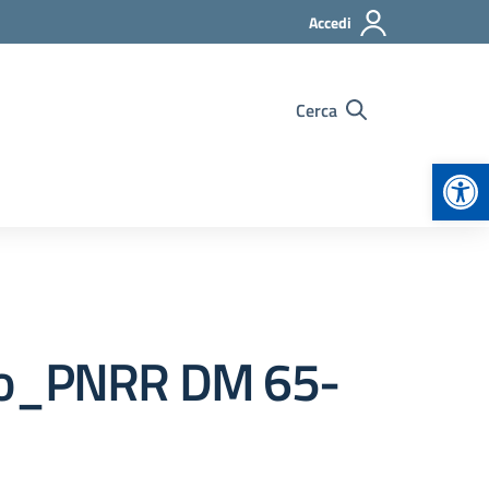
Accedi
Cerca
Apr
orto_PNRR DM 65-