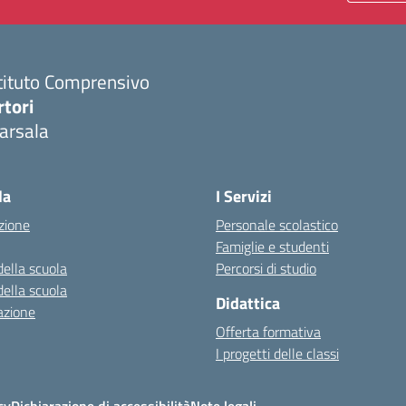
tituto Comprensivo
rtori
arsala
Visita la pagina iniziale della scuola
la
I Servizi
zione
Personale scolastico
Famiglie e studenti
della scuola
Percorsi di studio
della scuola
Didattica
azione
Offerta formativa
I progetti delle classi