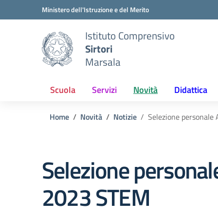
Vai ai contenuti
Vai al menu di navigazione
Vai al footer
Ministero dell'Istruzione e del Merito
Istituto Comprensivo
Sirtori
Marsala
Scuola
Servizi
Novità
Didattica
Home
Novità
Notizie
Selezione personale
Selezione persona
2023 STEM