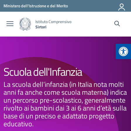
Vai ai contenuti
Vai al menu di navigazione
Vai al footer
Ministero dell'Istruzione e del Merito
Istituto Comprensivo
Sirtori
Apr
Scuola dell'Infanzia
La scuola dell’infanzia (in Italia nota molti
anni fa anche come scuola materna) indica
un percorso pre-scolastico, generalmente
rivolto ai bambini dai 3 ai 6 anni d’età sulla
base di un preciso e adattato progetto
educativo.