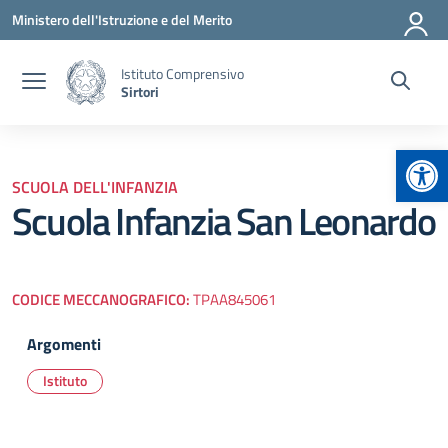
Vai ai contenuti
Vai al menu di navigazione
Vai al footer
Ministero dell'Istruzione e del Merito
Istituto Comprensivo
Sirtori
Apr
SCUOLA DELL'INFANZIA
Scuola Infanzia San Leonardo
CODICE MECCANOGRAFICO:
TPAA845061
Argomenti
Istituto