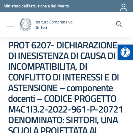
Vai ai contenuti
Vai al menu di navigazione
Vai al footer
Ministero dell'Istruzione e del Merito
Istituto Comprensivo
Sirtori
PROT 6207- DICHIARAZIONE
Apr
DI INESISTENZA DI CAUSA DI
INCOMPATIBILITA, DI
CONFLITTO DI INTERESSI E DI
ASTENSIONE – componente
docenti – CODICE PROGETTO
M4C1I3.2-2022-961-P-20721
DENOMINATO: SIRTORI, UNA
SCUOLA PROIETTATA AL