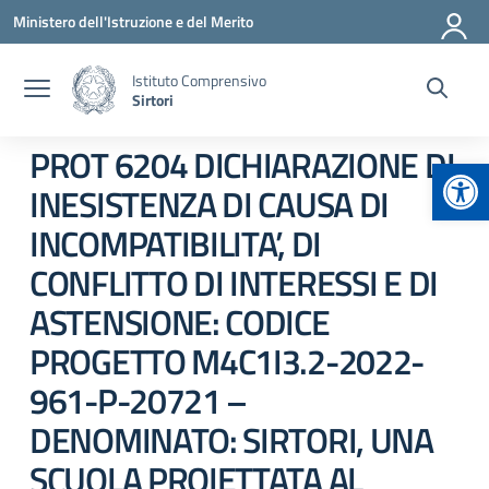
Vai ai contenuti
Vai al menu di navigazione
Vai al footer
Ministero dell'Istruzione e del Merito
Istituto Comprensivo
Sirtori
PROT 6204 DICHIARAZIONE DI
Apr
INESISTENZA DI CAUSA DI
INCOMPATIBILITA’, DI
CONFLITTO DI INTERESSI E DI
ASTENSIONE: CODICE
PROGETTO M4C1I3.2-2022-
961-P-20721 –
DENOMINATO: SIRTORI, UNA
SCUOLA PROIETTATA AL