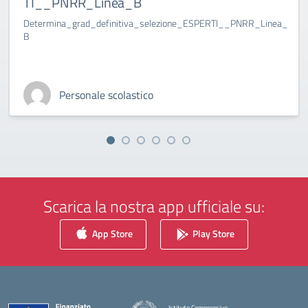
TI__PNRR_Linea_B
Determina_grad_definitiva_selezione_ESPERTI__PNRR_Linea_
B
Personale scolastico
Scarica la nostra app ufficiale su:
App Store
Play Store
Istituto Comprensivo