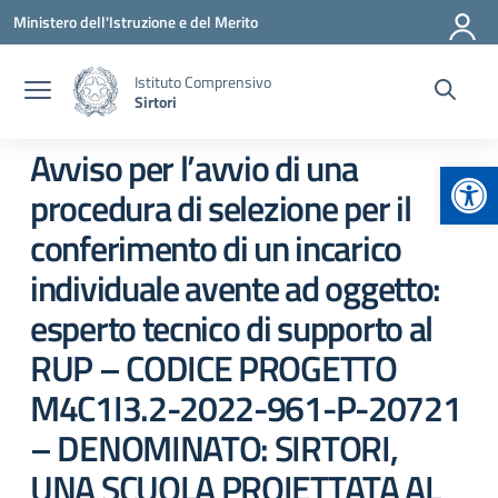
Vai ai contenuti
Vai al menu di navigazione
Vai al footer
Ministero dell'Istruzione e del Merito
Istituto Comprensivo
Sirtori
Avviso per l’avvio di una
Apr
procedura di selezione per il
conferimento di un incarico
individuale avente ad oggetto:
esperto tecnico di supporto al
RUP – CODICE PROGETTO
M4C1I3.2-2022-961-P-20721
– DENOMINATO: SIRTORI,
UNA SCUOLA PROIETTATA AL