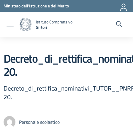
Vai ai contenuti
Vai al menu di navigazione
Vai al footer
Ministero dell'Istruzione e del Merito
Istituto Comprensivo
Sirtori
Decreto_di_rettifica_nom
20.
Decreto_di_rettifica_nominativi_TUTOR__P
20.
Personale scolastico