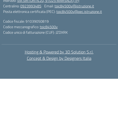
Indirizzo:
VIA SIRTORI N.20, 91025 MARSALA (TP)
Centralino:
0923993485
Email:
tpic84500v@istruzione.it
Posta elettronica certificata (PEC):
tpic84500v@pec.istruzione.it
Codice fiscale: 91039050819
Codice meccanografico:
tpic84500v
Codice unico di fatturazione (CUF): JZDXRK
Hosting & Powered by 3D Solution S.r.l.
Concept & Design by Designers Italia