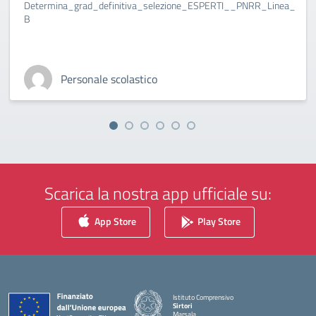
Determina_grad_definitiva_selezione_ESPERTI__PNRR_Linea_
B
Personale scolastico
Scarica la nostra app ufficiale su:
App Store
Play Store
Istituto Comprensivo
Sirtori
Marsala