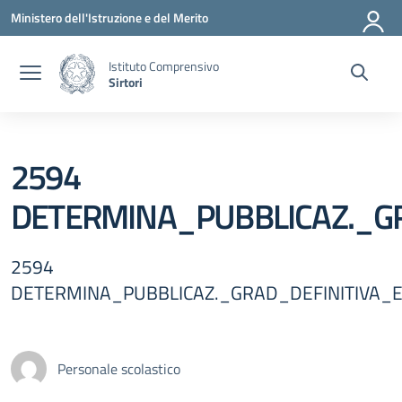
Vai ai contenuti
Vai al menu di navigazione
Vai al footer
Ministero dell'Istruzione e del Merito
Istituto Comprensivo
Sirtori
2594
DETERMINA_PUBBLICAZ._G
2594
DETERMINA_PUBBLICAZ._GRAD_DEFINITIVA
Personale scolastico