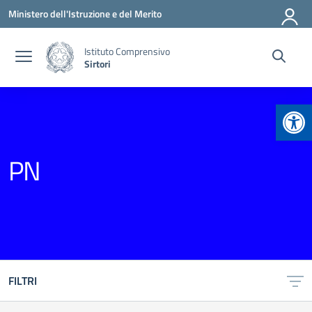
Vai ai contenuti
Vai al menu di navigazione
Vai al footer
Ministero dell'Istruzione e del Merito
Istituto Comprensivo
Sirtori
Apr
PN
FILTRI