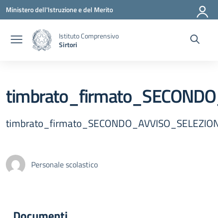
Vai ai contenuti
Vai al menu di navigazione
Vai al footer
Ministero dell'Istruzione e del Merito
Istituto Comprensivo
Sirtori
timbrato_firmato_SECOND
timbrato_firmato_SECONDO_AVVISO_SELEZIO
Personale scolastico
Documenti