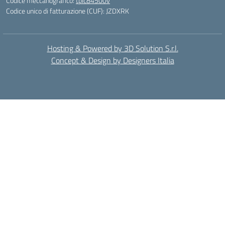
Codice meccanografico:
tpic84500v
Codice unico di fatturazione (CUF): JZDXRK
Hosting & Powered by 3D Solution S.r.l.
Concept & Design by Designers Italia