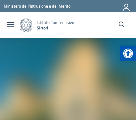
Vai ai contenuti
Vai al menu di navigazione
Vai al footer
Ministero dell'Istruzione e del Merito
Istituto Comprensivo
Sirtori
Apr