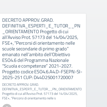
DECRETO APPROV. GRAD.
GRA
DEFINITIVA_ESPERTI_E_TUTOR__PN
_ES
_ORIENTAMENTO Progetto di cui
MENT
all’Avviso Prot. 57173 del 14/04/2025,
5717
FSE+, “Percorsi di orientamento nelle
di o
scuole secondarie di primo grado”
di p
emanato nell’ambito dell’Obiettivo
dell
ESO4.6 del Programma Nazionale
Nazi
“Scuola e competenze” 2021-2027.
2027
Progetto codice ESO4.6.A4.D-FSEPN-SI-
FSEP
2025-251 CUP: D44D25001720007
D44
DECRETO APPROV. GRAD.
GRADU
DEFINITIVA_ESPERTI_E_TUTOR__PN_ORIENTAMENTO
_ESPE
Progetto di cui all’Avviso Prot. 57173 del 14/04/2025,
cui al
FSE+, “Percorsi di orientamento nelle s
“Perco