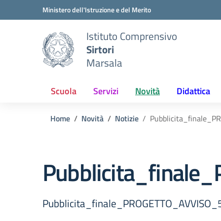
Vai ai contenuti
Vai al menu di navigazione
Vai al footer
Ministero dell'Istruzione e del Merito
Istituto Comprensivo
Sirtori
Marsala
Scuola
Servizi
Novità
Didattica
Home
Novità
Notizie
Pubblicita_finale
Pubblicita_fina
Pubblicita_finale_PROGETTO_AVVIS