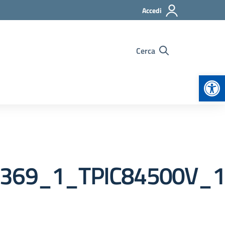
Accedi
Cerca
Apr
59369_1_TPIC84500V_