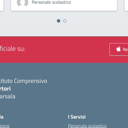
Personale scolastico
iciale su:
App
tituto Comprensivo
rtori
arsala
Visita la pagina iniziale della scuola
la
I Servizi
zione
Personale scolastico