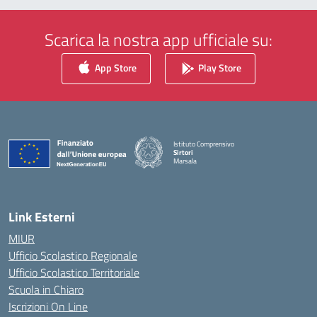
Scarica la nostra app ufficiale su:
App Store
Play Store
Istituto Comprensivo
Sirtori
Marsala
— Visita la pagina iniziale della scuola
Link Esterni
MIUR
Ufficio Scolastico Regionale
Ufficio Scolastico Territoriale
Scuola in Chiaro
Iscrizioni On Line