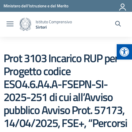
Vai ai contenuti
Vai al menu di navigazione
Vai al footer
Ministero dell'Istruzione e del Merito
Istituto Comprensivo
Sirtori
Apr
Prot 3103 Incarico RUP per
Progetto codice
ESO4.6.A4.A-FSEPN-SI-
2025-251 di cui all’Avviso
pubblico Avviso Prot. 57173,
14/04/2025, FSE+, “Percorsi