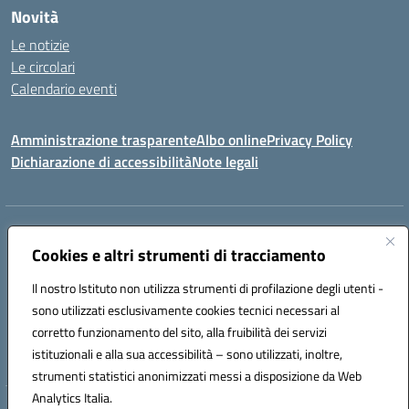
Novità
Le notizie
Le circolari
Calendario eventi
Amministrazione trasparente
Albo online
Privacy Policy
Dichiarazione di accessibilità
Note legali
Indirizzo:
VIA SIRTORI N.20, 91025 MARSALA (TP)
Centralino:
Cookies e altri strumenti di tracciamento
0923993485
Email:
tpic84500v@istruzione.it
Posta elettronica certificata (PEC):
tpic84500v@pec.istruzione.it
Il nostro Istituto non utilizza strumenti di profilazione degli utenti -
Codice fiscale: 91039050819
sono utilizzati esclusivamente cookies tecnici necessari al
Codice meccanografico:
tpic84500v
corretto funzionamento del sito, alla fruibilità dei servizi
Codice unico di fatturazione (CUF): JZDXRK
istituzionali e alla sua accessibilità – sono utilizzati, inoltre,
strumenti statistici anonimizzati messi a disposizione da Web
Analytics Italia.