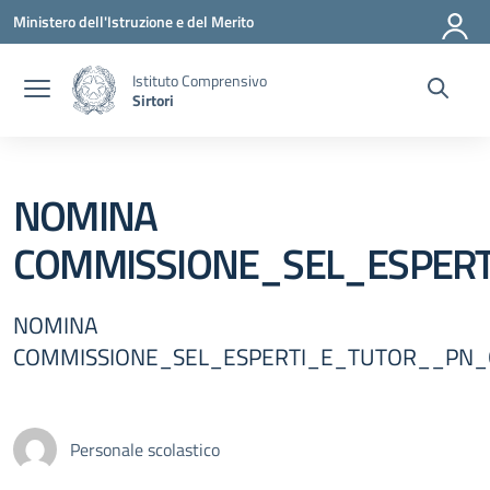
Vai ai contenuti
Vai al menu di navigazione
Vai al footer
Ministero dell'Istruzione e del Merito
Istituto Comprensivo
Sirtori
NOMINA
COMMISSIONE_SEL_ESPER
NOMINA
COMMISSIONE_SEL_ESPERTI_E_TUTOR__PN
Personale scolastico