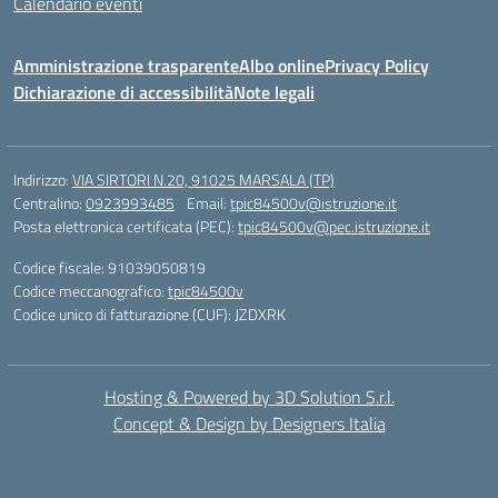
Calendario eventi
Amministrazione trasparente
Albo online
Privacy Policy
Dichiarazione di accessibilità
Note legali
Indirizzo:
VIA SIRTORI N.20, 91025 MARSALA (TP)
Centralino:
0923993485
Email:
tpic84500v@istruzione.it
Posta elettronica certificata (PEC):
tpic84500v@pec.istruzione.it
Codice fiscale: 91039050819
Codice meccanografico:
tpic84500v
Codice unico di fatturazione (CUF): JZDXRK
Hosting & Powered by 3D Solution S.r.l.
Concept & Design by Designers Italia