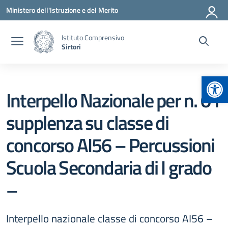
Vai ai contenuti
Vai al menu di navigazione
Vai al footer
Ministero dell'Istruzione e del Merito
Istituto Comprensivo
Sirtori
Apr
Interpello Nazionale per n. 01
supplenza su classe di
concorso AI56 – Percussioni
Scuola Secondaria di I grado
–
Interpello nazionale classe di concorso AI56 –