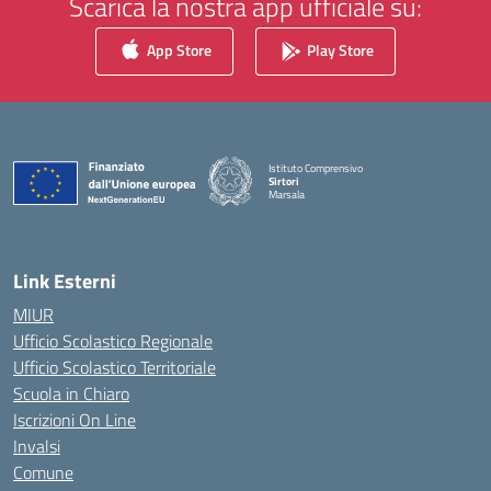
Scarica la nostra app ufficiale su:
App Store
Play Store
Istituto Comprensivo
Sirtori
Marsala
— Visita la pagina iniziale della scuola
Link Esterni
MIUR
Ufficio Scolastico Regionale
Ufficio Scolastico Territoriale
Scuola in Chiaro
Iscrizioni On Line
Invalsi
Comune