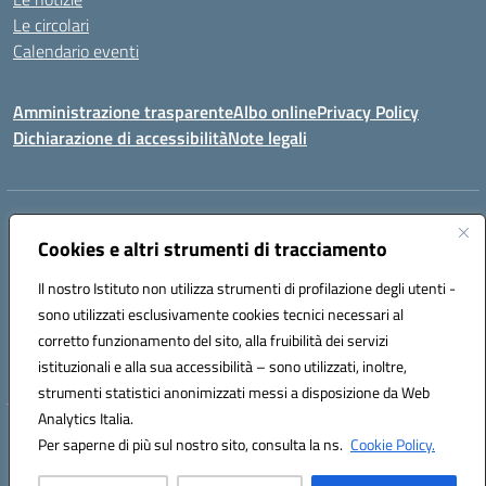
Le circolari
Calendario eventi
Amministrazione trasparente
Albo online
Privacy Policy
Dichiarazione di accessibilità
Note legali
Indirizzo:
VIA SIRTORI N.20, 91025 MARSALA (TP)
Centralino:
Cookies e altri strumenti di tracciamento
0923993485
Email:
tpic84500v@istruzione.it
Posta elettronica certificata (PEC):
tpic84500v@pec.istruzione.it
Il nostro Istituto non utilizza strumenti di profilazione degli utenti -
Codice fiscale: 91039050819
sono utilizzati esclusivamente cookies tecnici necessari al
Codice meccanografico:
tpic84500v
corretto funzionamento del sito, alla fruibilità dei servizi
Codice unico di fatturazione (CUF): JZDXRK
istituzionali e alla sua accessibilità – sono utilizzati, inoltre,
strumenti statistici anonimizzati messi a disposizione da Web
Analytics Italia.
Hosting & Powered by 3D Solution S.r.l.
Per saperne di più sul nostro sito, consulta la ns.
Cookie Policy.
Concept & Design by Designers Italia