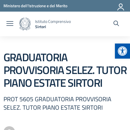
Vai ai contenuti
Vai al menu di navigazione
Vai al footer
Ministero dell'Istruzione e del Merito
Istituto Comprensivo
Sirtori
Apr
GRADUATORIA
PROVVISORIA SELEZ. TUTOR
PIANO ESTATE SIRTORI
PROT 5605 GRADUATORIA PROVVISORIA
SELEZ. TUTOR PIANO ESTATE SIRTORI