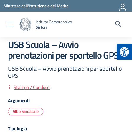
Vai ai contenuti
Vai al menu di navigazione
Vai al footer
Ministero dell'Istruzione e del Merito
Istituto Comprensivo
Sirtori
USB Scuola – Avvio
Apr
prenotazioni per sportello GPS
USB Scuola – Avvio prenotazioni per sportello
GPS
Stampa / Condividi
Argomenti
Albo Sindacale
Tipologia