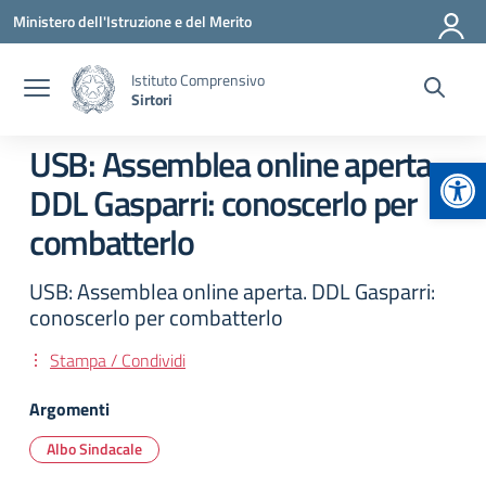
Vai ai contenuti
Vai al menu di navigazione
Vai al footer
Ministero dell'Istruzione e del Merito
Istituto Comprensivo
Sirtori
USB: Assemblea online aperta.
Apr
DDL Gasparri: conoscerlo per
combatterlo
USB: Assemblea online aperta. DDL Gasparri:
conoscerlo per combatterlo
Stampa / Condividi
Argomenti
Albo Sindacale