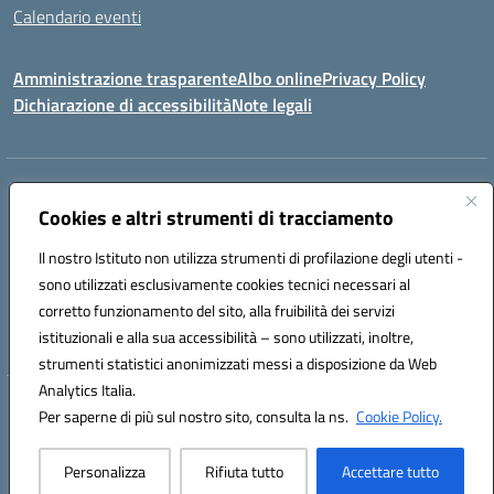
Calendario eventi
Amministrazione trasparente
Albo online
Privacy Policy
Dichiarazione di accessibilità
Note legali
Indirizzo:
VIA SIRTORI N.20, 91025 MARSALA (TP)
Centralino:
Cookies e altri strumenti di tracciamento
0923993485
Email:
tpic84500v@istruzione.it
Posta elettronica certificata (PEC):
tpic84500v@pec.istruzione.it
Il nostro Istituto non utilizza strumenti di profilazione degli utenti -
Codice fiscale: 91039050819
sono utilizzati esclusivamente cookies tecnici necessari al
Codice meccanografico:
tpic84500v
corretto funzionamento del sito, alla fruibilità dei servizi
Codice unico di fatturazione (CUF): JZDXRK
istituzionali e alla sua accessibilità – sono utilizzati, inoltre,
strumenti statistici anonimizzati messi a disposizione da Web
Analytics Italia.
Hosting & Powered by 3D Solution S.r.l.
Per saperne di più sul nostro sito, consulta la ns.
Cookie Policy.
Concept & Design by Designers Italia
Personalizza
Rifiuta tutto
Accettare tutto