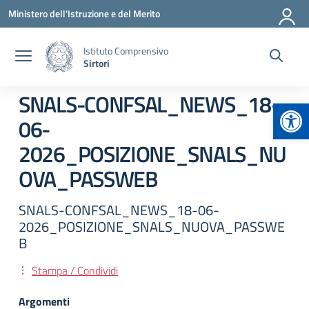
Vai ai contenuti
Vai al menu di navigazione
Vai al footer
Ministero dell'Istruzione e del Merito
Istituto Comprensivo
Sirtori
SNALS-CONFSAL_NEWS_18-
Apr
06-
2026_POSIZIONE_SNALS_NU
OVA_PASSWEB
SNALS-CONFSAL_NEWS_18-06-
2026_POSIZIONE_SNALS_NUOVA_PASSWE
B
Stampa / Condividi
Argomenti