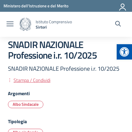
Vai ai contenuti
Vai al menu di navigazione
Vai al footer
Ministero dell'Istruzione e del Merito
Istituto Comprensivo
Sirtori
SNADIR NAZIONALE
Apr
Professione i.r. 10/2025
SNADIR NAZIONALE Professione i.r. 10/2025
Stampa / Condividi
Argomenti
Albo Sindacale
Tipologia