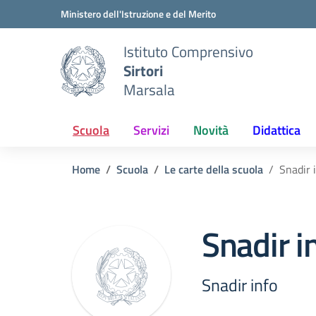
Vai ai contenuti
Vai al menu di navigazione
Vai al footer
Ministero dell'Istruzione e del Merito
Istituto Comprensivo
Sirtori
Marsala
Scuola
Servizi
Novità
Didattica
Home
Scuola
Le carte della scuola
Snadir 
Snadir i
Snadir info