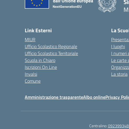
Si
M
— 
Link Esterni
La Scuo
MIUR
Presenta
Ufficio Scolastico Regionale
I luoghi
Ufficio Scolastico Territoriale
I numeri 
Scuola in Chiaro
Le carte 
Iscrizioni On Line
Organizz
Invalsi
La storia
Comune
Amministrazione trasparente
Albo online
Privacy Poli
Centralino:
092399348