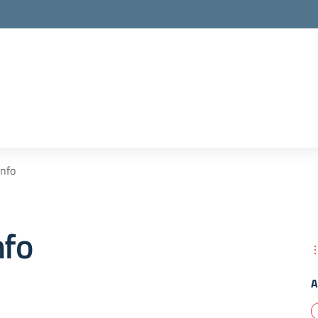
info
nfo
A