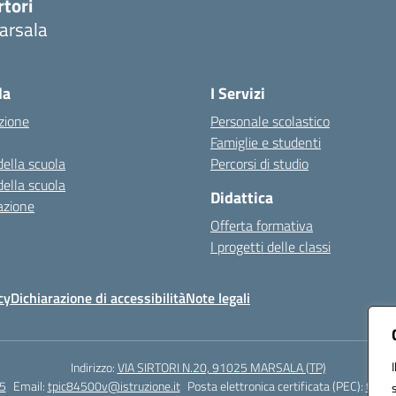
rtori
arsala
Visita la pagina iniziale della scuola
la
I Servizi
zione
Personale scolastico
Famiglie e studenti
della scuola
Percorsi di studio
della scuola
Didattica
azione
Offerta formativa
I progetti delle classi
cy
Dichiarazione di accessibilità
Note legali
Indirizzo:
VIA SIRTORI N.20, 91025 MARSALA (TP)
5
Email:
tpic84500v@istruzione.it
Posta elettronica certificata (PEC):
tpic8