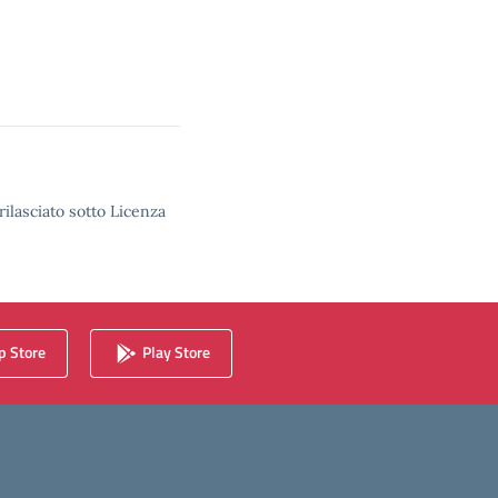
rilasciato sotto Licenza
 Store
Play Store