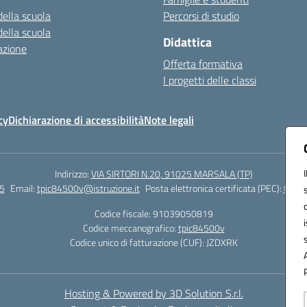
della scuola
Percorsi di studio
della scuola
Didattica
azione
Offerta formativa
I progetti delle classi
cy
Dichiarazione di accessibilità
Note legali
Indirizzo:
VIA SIRTORI N.20, 91025 MARSALA (TP)
5
Email:
tpic84500v@istruzione.it
Posta elettronica certificata (PEC):
tpic8
Codice fiscale: 91039050819
Codice meccanografico:
tpic84500v
Codice unico di fatturazione (CUF): JZDXRK
Hosting & Powered by 3D Solution S.r.l.