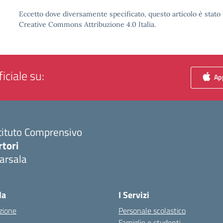
Eccetto dove diversamente specificato, questo articolo è stato 
Creative Commons Attribuzione 4.0 Italia.
iciale su:
App
tituto Comprensivo
rtori
arsala
Visita la pagina iniziale della scuola
la
I Servizi
zione
Personale scolastico
Famiglie e studenti