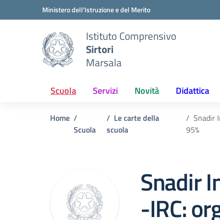
Vai ai contenuti
Vai al menu di navigazione
Vai al footer
Ministero dell'Istruzione e del Merito
Istituto Comprensivo
Sirtori
Marsala
Scuola
Servizi
Novità
Didattica
Home
Le carte della
Snadir I
Scuola
scuola
95%
Snadir I
-IRC: org