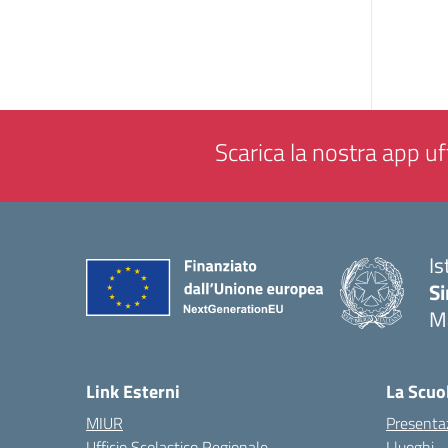
Scarica la nostra app uff
Is
Si
M
— 
Link Esterni
La Scuo
MIUR
Presenta
Ufficio Scolastico Regionale
I luoghi