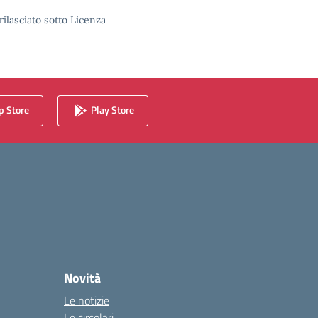
rilasciato sotto Licenza
 Store
Play Store
Novità
Le notizie
Le circolari