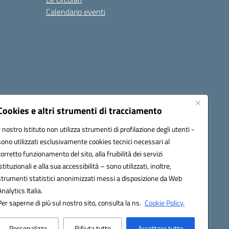
Calendario eventi
Cookies e altri strumenti di tracciamento
Il nostro Istituto non utilizza strumenti di profilazione degli utenti -
4500v@pec.istruzione.it
sono utilizzati esclusivamente cookies tecnici necessari al
corretto funzionamento del sito, alla fruibilità dei servizi
istituzionali e alla sua accessibilità – sono utilizzati, inoltre,
strumenti statistici anonimizzati messi a disposizione da Web
Analytics Italia.
Per saperne di più sul nostro sito, consulta la ns.
Cookie Policy.
Personalizza
Rifiuta tutto
Accettare tutto