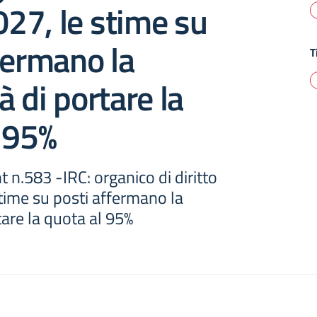
27, le stime su
fermano la
T
à di portare la
 95%
t n.583 -IRC: organico di diritto
time su posti affermano la
tare la quota al 95%