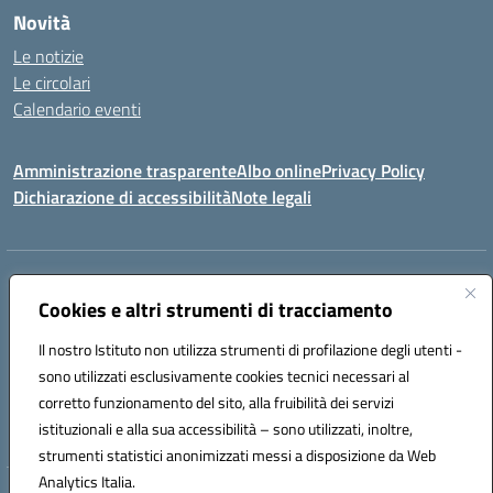
Novità
Le notizie
Le circolari
Calendario eventi
Amministrazione trasparente
Albo online
Privacy Policy
Dichiarazione di accessibilità
Note legali
Indirizzo:
VIA SIRTORI N.20, 91025 MARSALA (TP)
Centralino:
Cookies e altri strumenti di tracciamento
0923993485
Email:
tpic84500v@istruzione.it
Posta elettronica certificata (PEC):
tpic84500v@pec.istruzione.it
Il nostro Istituto non utilizza strumenti di profilazione degli utenti -
Codice fiscale: 91039050819
sono utilizzati esclusivamente cookies tecnici necessari al
Codice meccanografico:
tpic84500v
corretto funzionamento del sito, alla fruibilità dei servizi
Codice unico di fatturazione (CUF): JZDXRK
istituzionali e alla sua accessibilità – sono utilizzati, inoltre,
strumenti statistici anonimizzati messi a disposizione da Web
Analytics Italia.