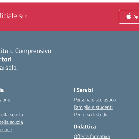
iciale su:
App
tituto Comprensivo
rtori
arsala
Visita la pagina iniziale della scuola
la
I Servizi
zione
Personale scolastico
Famiglie e studenti
della scuola
Percorsi di studio
della scuola
Didattica
azione
Offerta formativa