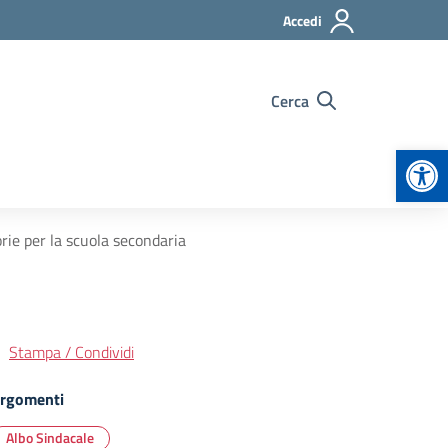
Accedi
Cerca
Apr
orie per la scuola secondaria
Stampa / Condividi
rgomenti
Albo Sindacale