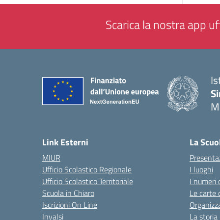
Scarica la nostra app uff
Is
Si
M
— 
Link Esterni
La Scuo
MIUR
Presenta
Ufficio Scolastico Regionale
I luoghi
Ufficio Scolastico Territoriale
I numeri 
Scuola in Chiaro
Le carte 
Iscrizioni On Line
Organizz
Invalsi
La storia