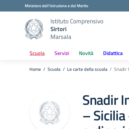
Vai ai contenuti
Vai al menu di navigazione
Vai al footer
Ministero dell'Istruzione e del Merito
Istituto Comprensivo
Sirtori
Marsala
Scuola
Servizi
Novità
Didattica
Home
Scuola
Le carte della scuola
Snadir 
Snadir I
– Sicili