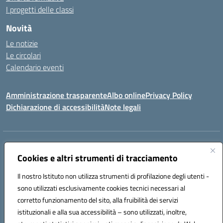
I progetti delle classi
Novità
Le notizie
Le circolari
Calendario eventi
Amministrazione trasparente
Albo online
Privacy Policy
Dichiarazione di accessibilità
Note legali
Indirizzo:
VIA SIRTORI N.20, 91025 MARSALA (TP)
Centralino:
Cookies e altri strumenti di tracciamento
0923993485
Email:
tpic84500v@istruzione.it
Posta elettronica certificata (PEC):
tpic84500v@pec.istruzione.it
Il nostro Istituto non utilizza strumenti di profilazione degli utenti -
Codice fiscale: 91039050819
sono utilizzati esclusivamente cookies tecnici necessari al
Codice meccanografico:
tpic84500v
corretto funzionamento del sito, alla fruibilità dei servizi
Codice unico di fatturazione (CUF): JZDXRK
istituzionali e alla sua accessibilità – sono utilizzati, inoltre,