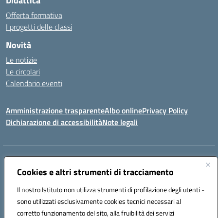
Didattica
Offerta formativa
I progetti delle classi
Novità
Le notizie
Le circolari
Calendario eventi
Amministrazione trasparente
Albo online
Privacy Policy
Dichiarazione di accessibilità
Note legali
Indirizzo:
VIA SIRTORI N.20, 91025 MARSALA (TP)
Centralino:
Cookies e altri strumenti di tracciamento
0923993485
Email:
tpic84500v@istruzione.it
Posta elettronica certificata (PEC):
tpic84500v@pec.istruzione.it
Il nostro Istituto non utilizza strumenti di profilazione degli utenti -
Codice fiscale: 91039050819
sono utilizzati esclusivamente cookies tecnici necessari al
Codice meccanografico:
tpic84500v
corretto funzionamento del sito, alla fruibilità dei servizi