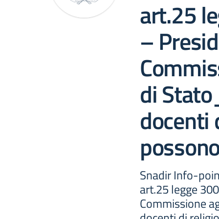
art.25 
– Presid
Commiss
di Stato
docenti 
possono 
Snadir Info-poin
art.25 legge 300
Commissione agl
docenti di relig