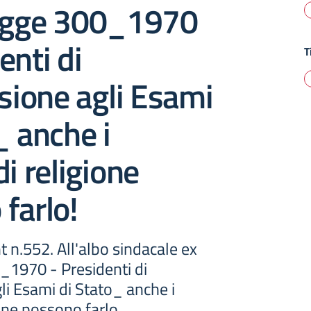
legge 300_1970
enti di
T
ione agli Esami
_ anche i
di religione
farlo!
t n.552. All'albo sindacale ex
_1970 - Presidenti di
i Esami di Stato_ anche i
ione possono farlo