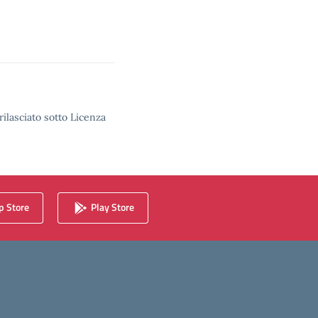
rilasciato sotto Licenza
 Store
Play Store