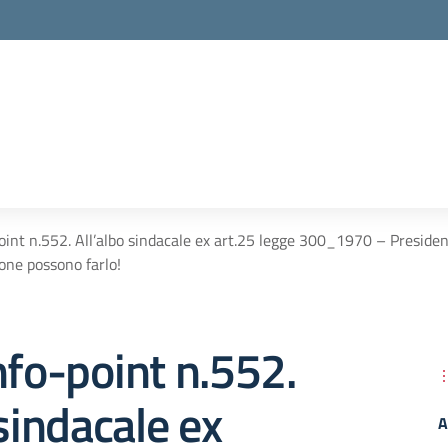
oint n.552. All’albo sindacale ex art.25 legge 300_1970 – Preside
ione possono farlo!
nfo-point n.552.
 sindacale ex
A