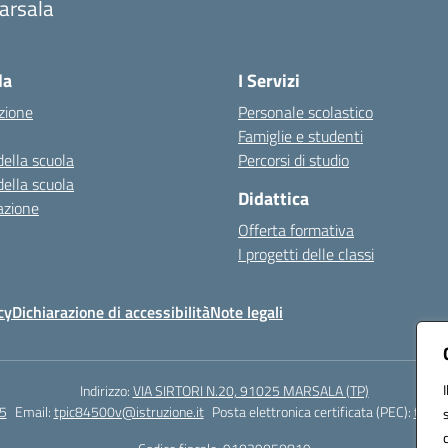
arsala
Visita la pagina iniziale della scuola
la
I Servizi
zione
Personale scolastico
Famiglie e studenti
della scuola
Percorsi di studio
della scuola
Didattica
azione
Offerta formativa
I progetti delle classi
cy
Dichiarazione di accessibilità
Note legali
Indirizzo:
VIA SIRTORI N.20, 91025 MARSALA (TP)
5
Email:
tpic84500v@istruzione.it
Posta elettronica certificata (PEC):
tpic8