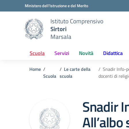
Vai ai contenuti
Vai al menu di navigazione
Vai al footer
Ministero dell'Istruzione e del Merito
Istituto Comprensivo
Sirtori
Marsala
Scuola
Servizi
Novità
Didattica
Home
Le carte della
Snadir Info-p
Scuola
scuola
docenti di relig
Snadir I
All’albo