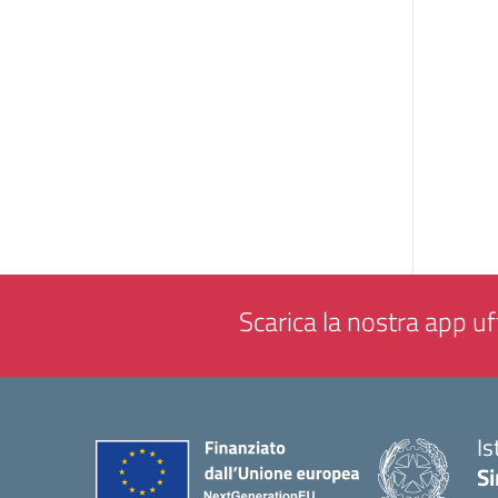
Scarica la nostra app uff
Is
Si