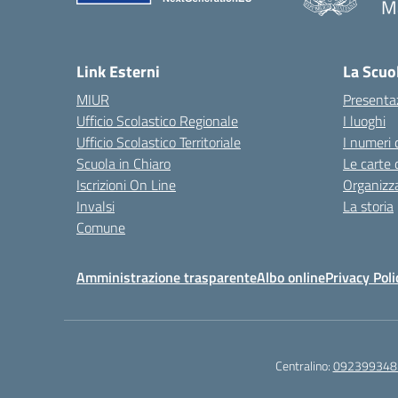
M
— 
Link Esterni
La Scuo
MIUR
Presenta
Ufficio Scolastico Regionale
I luoghi
Ufficio Scolastico Territoriale
I numeri 
Scuola in Chiaro
Le carte 
Iscrizioni On Line
Organizz
Invalsi
La storia
Comune
Amministrazione trasparente
Albo online
Privacy Poli
Centralino:
092399348