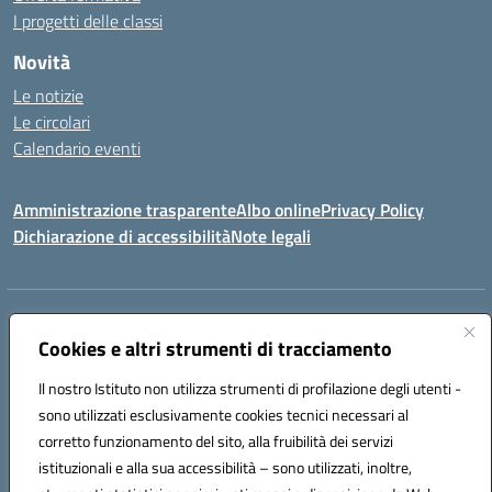
I progetti delle classi
Novità
Le notizie
Le circolari
Calendario eventi
Amministrazione trasparente
Albo online
Privacy Policy
Dichiarazione di accessibilità
Note legali
Indirizzo:
VIA SIRTORI N.20, 91025 MARSALA (TP)
Centralino:
Cookies e altri strumenti di tracciamento
0923993485
Email:
tpic84500v@istruzione.it
Posta elettronica certificata (PEC):
tpic84500v@pec.istruzione.it
Il nostro Istituto non utilizza strumenti di profilazione degli utenti -
Codice fiscale: 91039050819
sono utilizzati esclusivamente cookies tecnici necessari al
Codice meccanografico:
tpic84500v
corretto funzionamento del sito, alla fruibilità dei servizi
Codice unico di fatturazione (CUF): JZDXRK
istituzionali e alla sua accessibilità – sono utilizzati, inoltre,