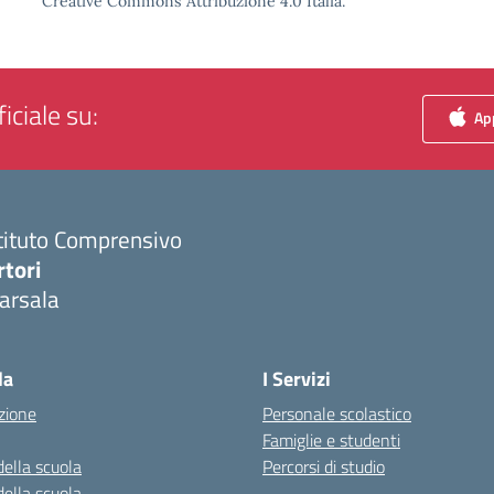
Creative Commons Attribuzione 4.0 Italia.
iciale su:
App
tituto Comprensivo
rtori
arsala
Visita la pagina iniziale della scuola
la
I Servizi
zione
Personale scolastico
Famiglie e studenti
della scuola
Percorsi di studio
della scuola