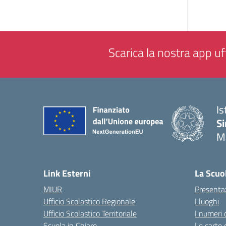
Scarica la nostra app uff
Is
Si
M
— 
Link Esterni
La Scuo
MIUR
Presenta
Ufficio Scolastico Regionale
I luoghi
Ufficio Scolastico Territoriale
I numeri 
Scuola in Chiaro
Le carte 