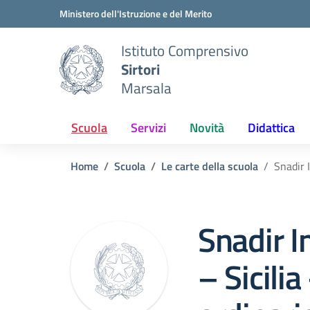
Vai ai contenuti
Vai al menu di navigazione
Vai al footer
Ministero dell'Istruzione e del Merito
Istituto Comprensivo
Sirtori
Marsala
Scuola
Servizi
Novità
Didattica
Home
Scuola
Le carte della scuola
Snadir 
Snadir I
– Sicili