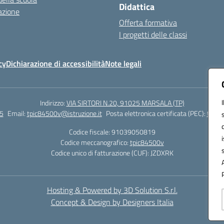
Didattica
azione
Offerta formativa
I progetti delle classi
cy
Dichiarazione di accessibilità
Note legali
Indirizzo:
VIA SIRTORI N.20, 91025 MARSALA (TP)
5
Email:
tpic84500v@istruzione.it
Posta elettronica certificata (PEC):
tpic8
Codice fiscale: 91039050819
Codice meccanografico:
tpic84500v
Codice unico di fatturazione (CUF): JZDXRK
Hosting & Powered by 3D Solution S.r.l.
Concept & Design by Designers Italia