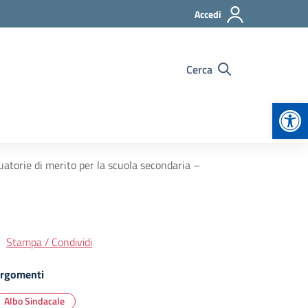
Accedi
Cerca
Apr
uatorie di merito per la scuola secondaria –
Stampa / Condividi
rgomenti
Albo Sindacale