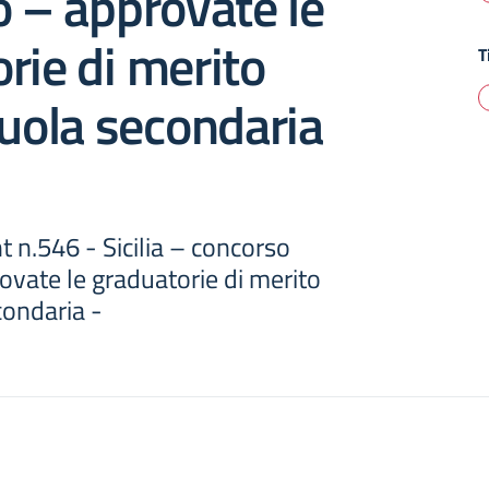
o – approvate le
rie di merito
T
cuola secondaria
t n.546 - Sicilia – concorso
ovate le graduatorie di merito
condaria -