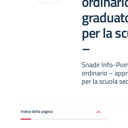
ordinari
graduato
per la s
–
Snadir Info-Poin
ordinario – appr
per la scuola se
Indice della pagina