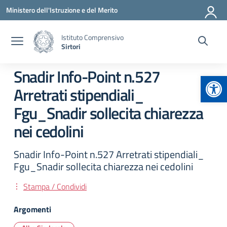
Vai ai contenuti
Vai al menu di navigazione
Vai al footer
Ministero dell'Istruzione e del Merito
Istituto Comprensivo
Sirtori
Snadir Info-Point n.527
Apr
Arretrati stipendiali_
Fgu_Snadir sollecita chiarezza
nei cedolini
Snadir Info-Point n.527 Arretrati stipendiali_
Fgu_Snadir sollecita chiarezza nei cedolini
Stampa / Condividi
Argomenti