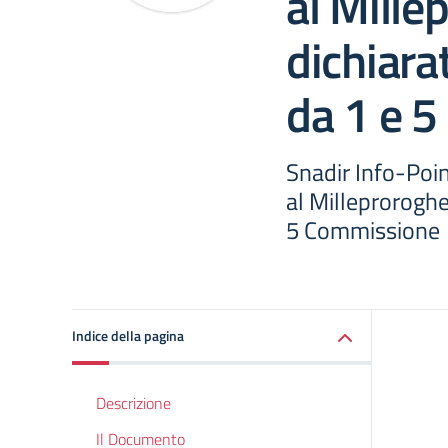
al Mille
dichiara
da 1 e 
Snadir Info-Poi
al Milleproroghe
5 Commissione
Indice della pagina
Descrizione
Il Documento