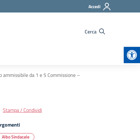
Accedi
Cerca
Apr
to ammissibile da 1 e 5 Commissione –
Stampa / Condividi
rgomenti
Albo Sindacale