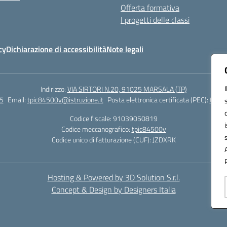
Offerta formativa
I progetti delle classi
cy
Dichiarazione di accessibilità
Note legali
Indirizzo:
VIA SIRTORI N.20, 91025 MARSALA (TP)
5
Email:
tpic84500v@istruzione.it
Posta elettronica certificata (PEC):
tpic8
Codice fiscale: 91039050819
Codice meccanografico:
tpic84500v
Codice unico di fatturazione (CUF): JZDXRK
Hosting & Powered by 3D Solution S.r.l.
Concept & Design by Designers Italia