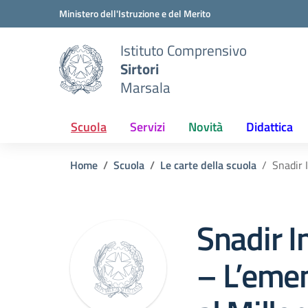
Vai ai contenuti
Vai al menu di navigazione
Vai al footer
Ministero dell'Istruzione e del Merito
Istituto Comprensivo
Sirtori
Marsala
Scuola
Servizi
Novità
Didattica
Home
Scuola
Le carte della scuola
Snadir 
Snadir I
– L’eme