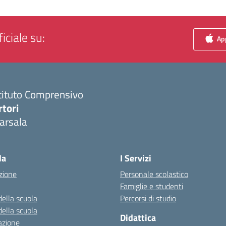
iciale su:
App
tituto Comprensivo
rtori
arsala
Visita la pagina iniziale della scuola
la
I Servizi
zione
Personale scolastico
Famiglie e studenti
della scuola
Percorsi di studio
della scuola
Didattica
azione