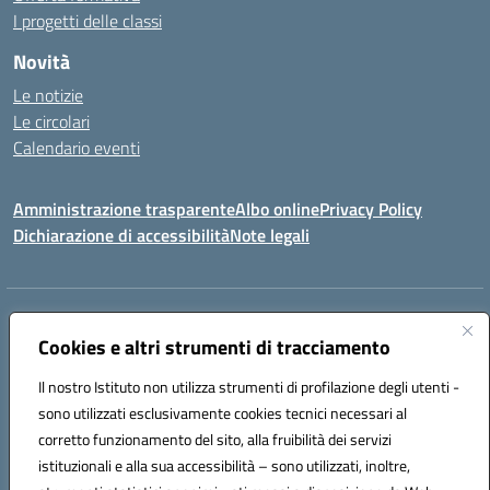
I progetti delle classi
Novità
Le notizie
Le circolari
Calendario eventi
Amministrazione trasparente
Albo online
Privacy Policy
Dichiarazione di accessibilità
Note legali
Indirizzo:
VIA SIRTORI N.20, 91025 MARSALA (TP)
Centralino:
Cookies e altri strumenti di tracciamento
0923993485
Email:
tpic84500v@istruzione.it
Posta elettronica certificata (PEC):
tpic84500v@pec.istruzione.it
Il nostro Istituto non utilizza strumenti di profilazione degli utenti -
Codice fiscale: 91039050819
sono utilizzati esclusivamente cookies tecnici necessari al
Codice meccanografico:
tpic84500v
corretto funzionamento del sito, alla fruibilità dei servizi
Codice unico di fatturazione (CUF): JZDXRK
istituzionali e alla sua accessibilità – sono utilizzati, inoltre,