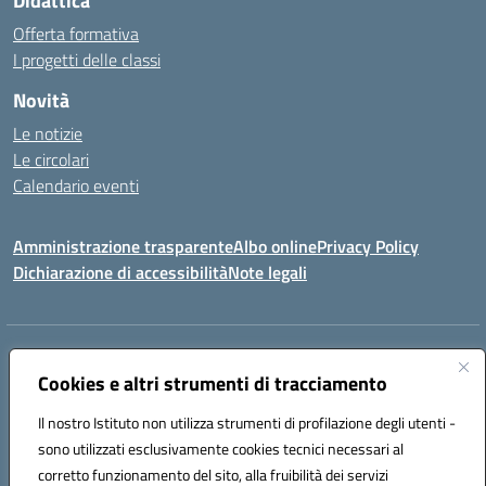
Didattica
Offerta formativa
I progetti delle classi
Novità
Le notizie
Le circolari
Calendario eventi
Amministrazione trasparente
Albo online
Privacy Policy
Dichiarazione di accessibilità
Note legali
Indirizzo:
VIA SIRTORI N.20, 91025 MARSALA (TP)
Centralino:
Cookies e altri strumenti di tracciamento
0923993485
Email:
tpic84500v@istruzione.it
Posta elettronica certificata (PEC):
tpic84500v@pec.istruzione.it
Il nostro Istituto non utilizza strumenti di profilazione degli utenti -
Codice fiscale: 91039050819
sono utilizzati esclusivamente cookies tecnici necessari al
Codice meccanografico:
tpic84500v
corretto funzionamento del sito, alla fruibilità dei servizi