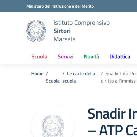
Vai ai contenuti
Vai al menu di navigazione
Vai al footer
Ministero dell'Istruzione e del Merito
Istituto Comprensivo
Sirtori
Marsala
Scuola
Servizi
Novità
Didattica
Home
Le carte della
Snadir Info-Poi
Scuola
scuola
diritto all’immis
Snadir I
– ATP Ca