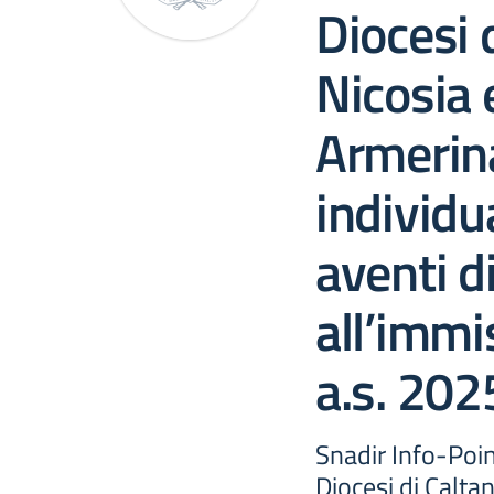
Diocesi 
Nicosia 
Armerin
individu
aventi di
all’immi
a.s. 20
Snadir Info-Poin
Diocesi di Caltan