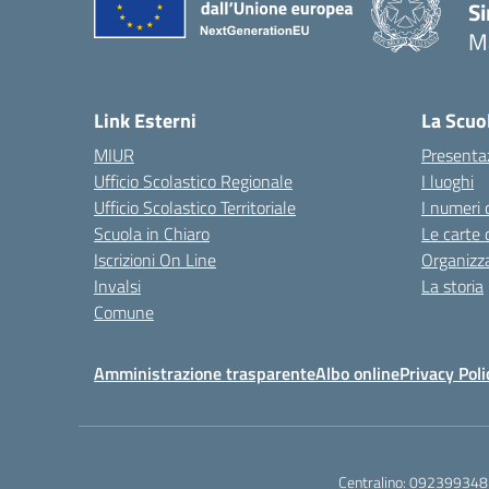
Si
M
— 
Link Esterni
La Scuo
MIUR
Presenta
Ufficio Scolastico Regionale
I luoghi
Ufficio Scolastico Territoriale
I numeri 
Scuola in Chiaro
Le carte 
Iscrizioni On Line
Organizz
Invalsi
La storia
Comune
Amministrazione trasparente
Albo online
Privacy Poli
Centralino:
092399348