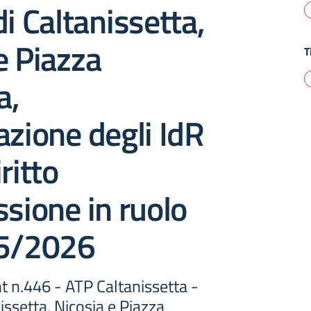
di Caltanissetta,
e Piazza
T
a,
azione degli IdR
ritto
ssione in ruolo
25/2026
t n.446 - ATP Caltanissetta -
issetta, Nicosia e Piazza