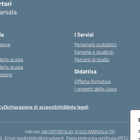
rtori
arsala
Visita la pagina iniziale della scuola
la
I Servizi
zione
Personale scolastico
Famiglie e studenti
della scuola
Percorsi di studio
della scuola
Didattica
azione
Offerta formativa
I progetti delle classi
cy
Dichiarazione di accessibilità
Note legali
Indirizzo:
VIA SIRTORI N.20, 91025 MARSALA (TP)
5
Email:
tpic84500v@istruzione.it
Posta elettronica certificata (PEC):
tpic8